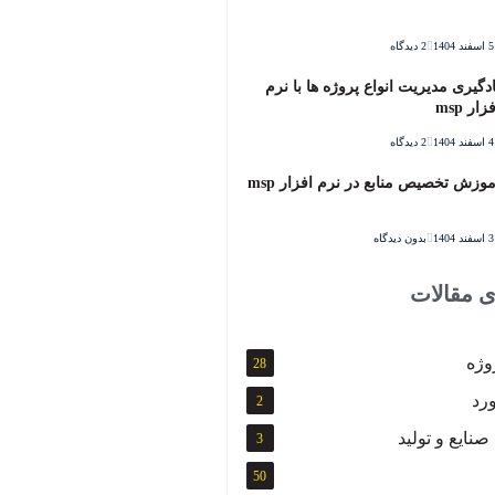
5 اسفند 1404
2 دیدگاه
ادگیری مدیریت انواع پروژه ها با نرم
زار msp
4 اسفند 1404
2 دیدگاه
موزش تخصیص منابع در نرم افزار msp
3 اسفند 1404
بدون دیدگاه
ی مقالات
وژه
28
رد
2
نایع و تولید
3
50