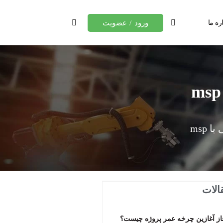
ره ما
ورود / عضویت
msp
الات
از آغازین چرخه عمر پروژه چیست؟