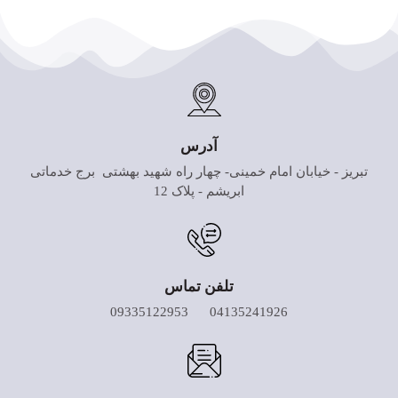
آدرس
تبریز - خیابان امام خمینی- چهار راه شهید بهشتی برج خدماتی
ابریشم - پلاک 12
تلفن تماس
04135241926 09335122953