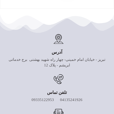
آدرس
تبریز - خیابان امام خمینی- چهار راه شهید بهشتی برج خدماتی
ابریشم - پلاک 12
تلفن تماس
04135241926 09335122953