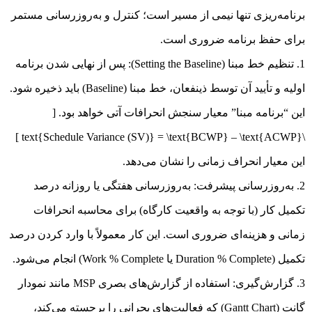
برنامه‌ریزی تنها نیمی از مسیر است؛ کنترل و به‌روزرسانی مستمر
برای حفظ برنامه ضروری است.
تنظیم خط مبنا (Setting the Baseline): پس از نهایی شدن برنامه
اولیه و تأیید آن توسط ذینفعان، خط مبنا (Baseline) باید ذخیره شود.
این “برنامه مبنا” معیار سنجش انحرافات آتی خواهد بود. [
\text{Schedule Variance (SV)} = \text{BCWP} – \text{ACWP} ]
این معیار انحراف زمانی را نشان می‌دهد.
به‌روزرسانی پیشرفت: به‌روزرسانی هفتگی یا روزانه درصد
تکمیل کار (با توجه به واقعیت کارگاه) برای محاسبه انحرافات
زمانی و هزینه‌ای ضروری است. این کار معمولاً با وارد کردن درصد
تکمیل (Duration % Complete یا Work % Complete) انجام می‌شود.
گزارش‌گیری: استفاده از گزارش‌های بصری MSP مانند نمودار
گانت (Gantt Chart) که فعالیت‌های بحرانی را برجسته می‌کند،