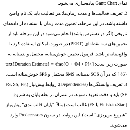
نمای Gantt Chart پیاده‌سازی می‌شود.
تعریف فعالیت‌ها و مدت زمان‌ها: هر فعالیت باید یک نام واضح
داشته باشد. در این مرحله، تخمین مدت زمان با استفاده از داده‌های
تاریخی (اگر در دسترس باشد) انجام می‌شود.در این مرحله باید از
تخمین‌های سه نقطه‌ای (PERT) در صورت امکان استفاده کرد تا
واقع‌بینانه‌تر باشد. فرمول تخمین خوش‌بینانه، محتمل و بدبینانه به
صورت زیر است: [ \text{Duration Estimate} = \frac{O + 4M + P}
{6} ] که در آن $O$ بدبینانه، $M$ محتمل و $P$ خوش‌بینانه است.
تعریف وابستگی‌ها (Dependencies): روابط پیش‌نیاز (FS, SS, FF,
SF) باید با دقت تعریف شوند. در عمران، رابطه پایان به شروع
(Finish-to-Start یا FS) غالب است (مثلاً: “پایان قالب‌بندی” پیش‌نیاز
“شروع بتن‌ریزی” است). این روابط در ستون Predecessors وارد
می‌شوند.