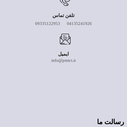
تلفن تماس
04135241926 09335122953
ایمیل
info@pmtct.ir
رسالت ما