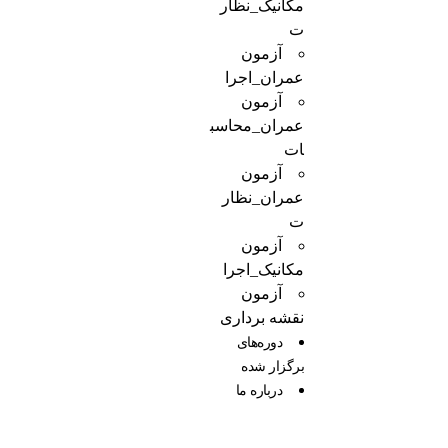
مکانیک_نظار
ت
آزمون
عمران_اجرا
آزمون
عمران_محاسب
ات
آزمون
عمران_نظار
ت
آزمون
مکانیک_اجرا
آزمون
نقشه برداری
دوره‌های
برگزار شده
درباره ما