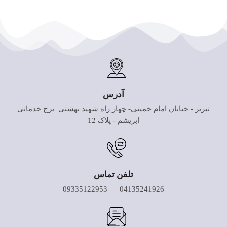
آدرس
تبریز - خیابان امام خمینی- چهار راه شهید بهشتی برج خدماتی
ابریشم - پلاک 12
تلفن تماس
04135241926 09335122953